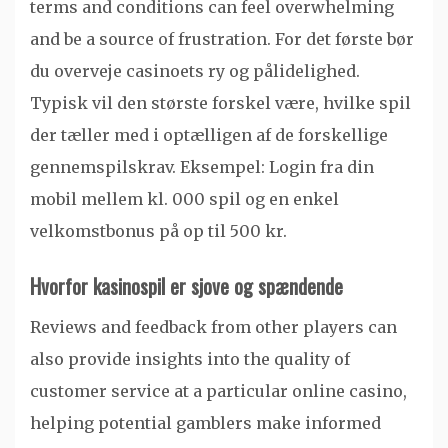
terms and conditions can feel overwhelming
and be a source of frustration. For det første bør
du overveje casinoets ry og pålidelighed.
Typisk vil den største forskel være, hvilke spil
der tæller med i optælligen af de forskellige
gennemspilskrav. Eksempel: Login fra din
mobil mellem kl. 000 spil og en enkel
velkomstbonus på op til 500 kr.
Hvorfor kasinospil er sjove og spændende
Reviews and feedback from other players can
also provide insights into the quality of
customer service at a particular online casino,
helping potential gamblers make informed