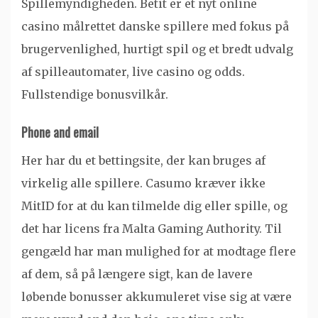
Spillemyndigheden. Betit er et nyt online
casino målrettet danske spillere med fokus på
brugervenlighed, hurtigt spil og et bredt udvalg
af spilleautomater, live casino og odds.
Fullstendige bonusvilkår.
Phone and email
Her har du et bettingsite, der kan bruges af
virkelig alle spillere. Casumo kræver ikke
MitID for at du kan tilmelde dig eller spille, og
det har licens fra Malta Gaming Authority. Til
gengæld har man mulighed for at modtage flere
af dem, så på længere sigt, kan de lavere
løbende bonusser akkumuleret vise sig at være