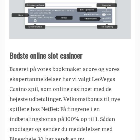
Bedste online slot casinoer
Baseret på vores bookmaker score og vores
ekspertanmeldelser har vi valgt LeoVegas
Casino spil, som online casinoet med de
højeste udbetalinger. Velkomstbonus til nye
spillere hos NetBet: Få fingrene i en
indbetalingsbonus på 100% op til 1. Sådan
modtager og sender du meddelelser med
Bluewhale. Vi har sendt en ny