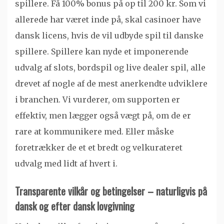
spillere. Få 100% bonus på op til 200 kr. Som vi
allerede har været inde på, skal casinoer have
dansk licens, hvis de vil udbyde spil til danske
spillere. Spillere kan nyde et imponerende
udvalg af slots, bordspil og live dealer spil, alle
drevet af nogle af de mest anerkendte udviklere
i branchen. Vi vurderer, om supporten er
effektiv, men lægger også vægt på, om de er
rare at kommunikere med. Eller måske
foretrækker de et et bredt og velkurateret
udvalg med lidt af hvert i.
Transparente vilkår og betingelser – naturligvis på
dansk og efter dansk lovgivning