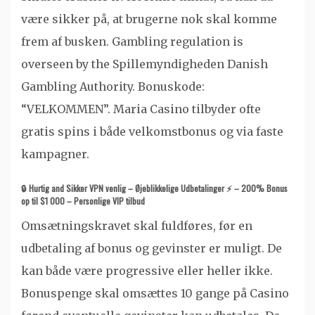
være sikker på, at brugerne nok skal komme
frem af busken. Gambling regulation is
overseen by the Spillemyndigheden Danish
Gambling Authority. Bonuskode:
“VELKOMMEN”. Maria Casino tilbyder ofte
gratis spins i både velkomstbonus og via faste
kampagner.
🔒 Hurtig and Sikker VPN venlig – Øjeblikkelige Udbetalinger ⚡ – 200% Bonus
op til $1 000 – Personlige VIP tilbud
Omsætningskravet skal fuldføres, før en
udbetaling af bonus og gevinster er muligt. De
kan både være progressive eller heller ikke.
Bonuspenge skal omsættes 10 gange på Casino