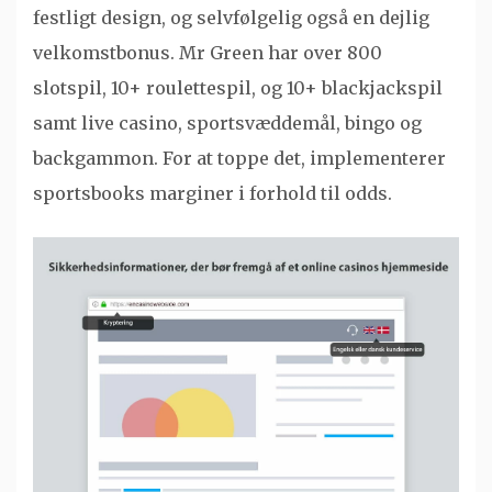
festligt design, og selvfølgelig også en dejlig
velkomstbonus. Mr Green har over 800
slotspil, 10+ roulettespil, og 10+ blackjackspil
samt live casino, sportsvæddemål, bingo og
backgammon. For at toppe det, implementerer
sportsbooks marginer i forhold til odds.