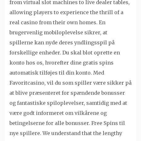
from virtual slot machines to live dealer tables,
allowing players to experience the thrill of a
real casino from their own homes. En
brugervenlig mobiloplevelse sikrer, at
spillerne kan nyde deres yndlingsspil på
forskellige enheder. Du skal blot oprette en
konto hos os, hvorefter dine gratis spins
automatisk tilføjes til din konto. Med
Favoritcasino, vil du som spiller være sikker på
at blive præsenteret for spændende bonusser
og fantastiske spiloplevelser, samtidig med at
være godt informeret om vilkårene og
betingelserne for alle bonusser. Free Spins til
nye spillere. We understand that the lengthy