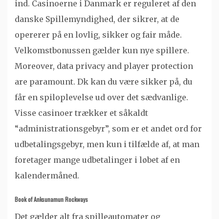
ind. Casinoerne i Danmark er reguleret af den
danske Spillemyndighed, der sikrer, at de
opererer på en lovlig, sikker og fair måde.
Velkomstbonussen gælder kun nye spillere.
Moreover, data privacy and player protection
are paramount. Dk kan du være sikker på, du
får en spiloplevelse ud over det sædvanlige.
Visse casinoer trækker et såkaldt
“administrationsgebyr”, som er et andet ord for
udbetalingsgebyr, men kun i tilfælde af, at man
foretager mange udbetalinger i løbet af en
kalendermåned.
Book of Anksunamun Rockways
Det gælder alt fra spilleautomater og