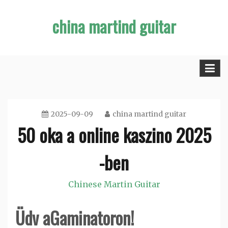
Skip
china martind guitar
to
content
2025-09-09
china martind guitar
50 oka a online kaszino 2025
-ben
Chinese Martin Guitar
Üdv aGaminatoron!