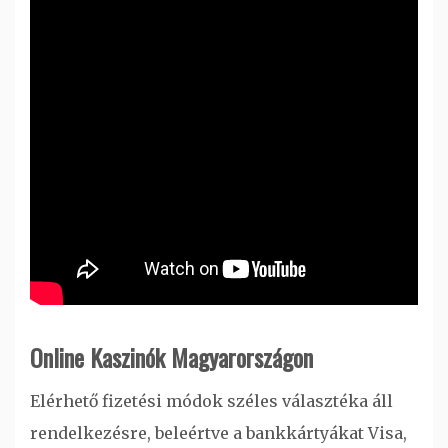
Online Kaszinók Magyarországon
Elérhető fizetési módok széles választéka áll
rendelkezésre, beleértve a bankkártyákat Visa,