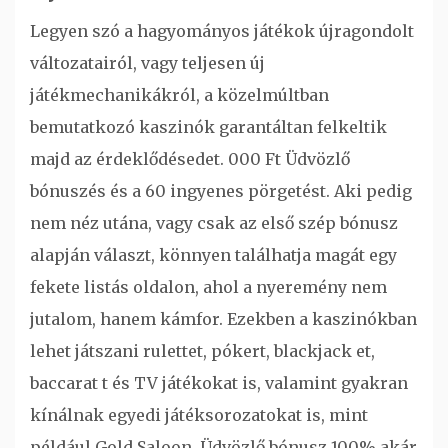
Legyen szó a hagyományos játékok újragondolt
változatairól, vagy teljesen új
játékmechanikákról, a közelmúltban
bemutatkozó kaszinók garantáltan felkeltik
majd az érdeklődésedet. 000 Ft Üdvözlő
bónuszés és a 60 ingyenes pörgetést. Aki pedig
nem néz utána, vagy csak az első szép bónusz
alapján választ, könnyen találhatja magát egy
fekete listás oldalon, ahol a nyeremény nem
jutalom, hanem kámfor. Ezekben a kaszinókban
lehet játszani rulettet, pókert, blackjack et,
baccarat t és TV játékokat is, valamint gyakran
kínálnak egyedi játéksorozatokat is, mint
például Gold Saloon. Üdvözlő bónusz 100% akár