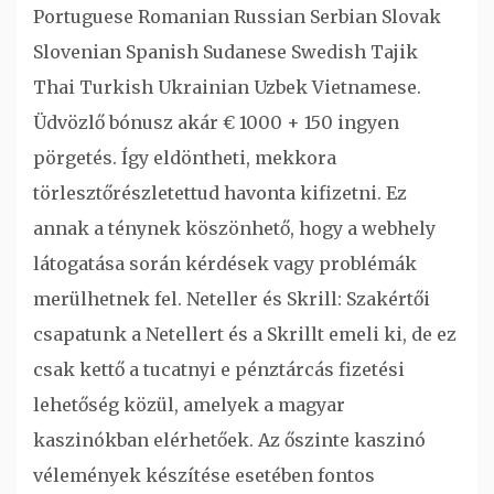
Portuguese Romanian Russian Serbian Slovak
Slovenian Spanish Sudanese Swedish Tajik
Thai Turkish Ukrainian Uzbek Vietnamese.
Üdvözlő bónusz akár € 1000 + 150 ingyen
pörgetés. Így eldöntheti, mekkora
törlesztőrészletettud havonta kifizetni. Ez
annak a ténynek köszönhető, hogy a webhely
látogatása során kérdések vagy problémák
merülhetnek fel. Neteller és Skrill: Szakértői
csapatunk a Netellert és a Skrillt emeli ki, de ez
csak kettő a tucatnyi e pénztárcás fizetési
lehetőség közül, amelyek a magyar
kaszinókban elérhetőek. Az őszinte kaszinó
vélemények készítése esetében fontos