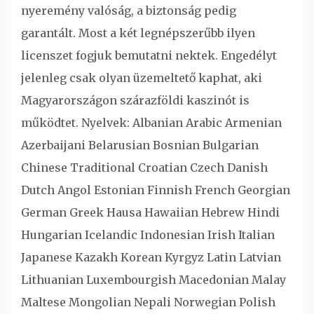
nyeremény valóság, a biztonság pedig
garantált. Most a két legnépszerűbb ilyen
licenszet fogjuk bemutatni nektek. Engedélyt
jelenleg csak olyan üzemeltető kaphat, aki
Magyarországon szárazföldi kaszinót is
működtet. Nyelvek: Albanian Arabic Armenian
Azerbaijani Belarusian Bosnian Bulgarian
Chinese Traditional Croatian Czech Danish
Dutch Angol Estonian Finnish French Georgian
German Greek Hausa Hawaiian Hebrew Hindi
Hungarian Icelandic Indonesian Irish Italian
Japanese Kazakh Korean Kyrgyz Latin Latvian
Lithuanian Luxembourgish Macedonian Malay
Maltese Mongolian Nepali Norwegian Polish