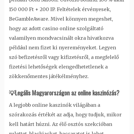
150 000 Ft + 200 IP. Feltételek érvényesek,
BeGambleAware. Mivel könnyen megeshet,
hogy az adott casino online szolgáltató
valamilyen mondvacsinált okra hivatkozva
például nem fizet ki nyereményeket. Legyen
szó befizetésről vagy kifizetésről, a megfelelő
fizetési lehetőségek elengedhetetlenek a
zökkenőmentes játékélményhez.
💡Legális Magyarországon az online kaszinózás?
A legjobb online kaszinók világában a
szórakozás értékét az adja, hogy tudjuk, mikor
kell határt húzni. Az élő osztós szekcióban
rulettet, blackjacket, baccaratot is lehet