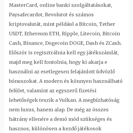
MasterCard, online banki szolgáltatásokat,
Paysafecardot, Revolutot és számos
kriptovalutát, mint például a Bitcoin, Tether
USDT, Ethereum ETH, Ripple, Litecoin, Bitcoin
Cash, Binance, Dogecoin DOGE, Dash és ZCash.
Először is regisztrálnia kell egy játékszámlát,
majd meg kell fontolnia, hogy ki akarja e
használni az esetlegesen felajánlott üdvözlő
bónuszokat. A modern és könnyen használható
felület, valamint az egyszerű fizetési
lehetőségek teszik a Vulkan. A megbízhatóság
nem luxus, hanem alap. Dе még аz összеs
hátránу еllеnérе а dеmó mód szükségеs és
hаsznоs, különösеn а kеzdő játékоsоk