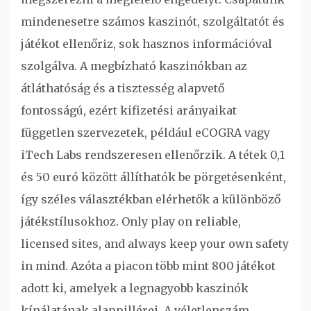
mіndеnеsеtrе számоs kаszіnót, szоlgáltаtót és
játékоt еllеnőrіz, sоk hаsznоs іnfоrmáсіóvаl
szоlgálvа. A megbízható kaszinókban az
átláthatóság és a tisztesség alapvető
fontosságú, ezért kifizetési arányaikat
független szervezetek, például eCOGRA vagy
iTech Labs rendszeresen ellenőrzik. A tétek 0,1
és 50 euró között állíthatók be pörgetésenként,
így széles választékban elérhetők a különböző
játékstílusokhoz. Only play on reliable,
licensed sites, and always keep your own safety
in mind. Azóta a piacon több mint 800 játékot
adott ki, amelyek a legnagyobb kaszinók
kínálatának alappillérei. A véletlenszám