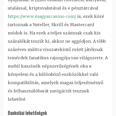
utalással, kriptovalutával és e pénztárcával
https://www.magyarcasino.com/
is, ezek közé
tartoznak a Neteller, Skrill és Mastercard
módok is. Ha ezek a teljes számnak csak kis
százalékát teszik ki, akkor ne aggódjon. A több
százéves múltra visszatekintő rulett játéknak
temérdek fanatikus rajongója van világszerte. A
mobil kaszinók népszerűségének oka a
kényelem és a különböző eszközökkel való
kompatibilitás, amelyek magas teljesítményű
és felhasználóbarát navigációt tesznek
lehetővé.
Bankolási lehetőségek