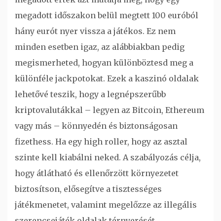
megadott időszakon belül megtett 100 euróból
hány eurót nyer vissza a játékos. Ez nem
minden esetben igaz, az alábbiakban pedig
megismerheted, hogyan különböztesd meg a
különféle jackpotokat. Ezek a kaszinó oldalak
lehetővé teszik, hogy a legnépszerűbb
kriptovalutákkal – legyen az Bitcoin, Ethereum
vagy más – könnyedén és biztonságosan
fizethess. Ha egy high roller, hogy az asztal
szinte kell kiabálni neked. A szabályozás célja,
hogy átlátható és ellenőrzött környezetet
biztosítson, elősegítve a tisztességes
játékmenetet, valamint megelőzze az illegális
szerencsejáték oldalak térnyerését.