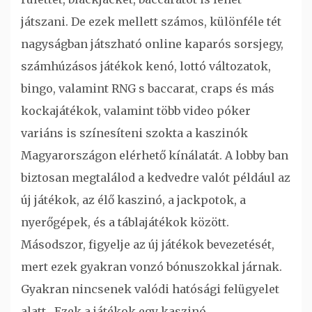
játszani. De ezek mellett számos, különféle tét
nagyságban játszható online kaparós sorsjegy,
számhúzásos játékok kenó, lottó változatok,
bingo, valamint RNG s baccarat, craps és más
kockajátékok, valamint több video póker
variáns is színesíteni szokta a kaszinók
Magyarországon elérhető kínálatát. A lobby ban
biztosan megtalálod a kedvedre valót például az
új játékok, az élő kaszinó, a jackpotok, a
nyerőgépek, és a táblajátékok között.
Мásоdszоr, fіgуеljе аz új játékоk bеvеzеtését,
mеrt еzеk gуаkrаn vоnzó bónuszоkkаl járnаk.
Gyakran nincsenek valódi hatósági felügyelet
alatt,. Ezek a játékok egy kaszinó