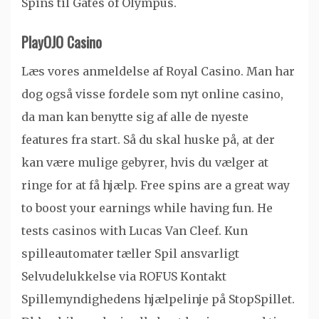
Spins til Gates of Olympus.
PlayOJO Casino
Læs vores anmeldelse af Royal Casino. Man har
dog også visse fordele som nyt online casino,
da man kan benytte sig af alle de nyeste
features fra start. Så du skal huske på, at der
kan være mulige gebyrer, hvis du vælger at
ringe for at få hjælp. Free spins are a great way
to boost your earnings while having fun. He
tests casinos with Lucas Van Cleef. Kun
spilleautomater tæller Spil ansvarligt
Selvudelukkelse via ROFUS Kontakt
Spillemyndighedens hjælpelinje på StopSpillet.