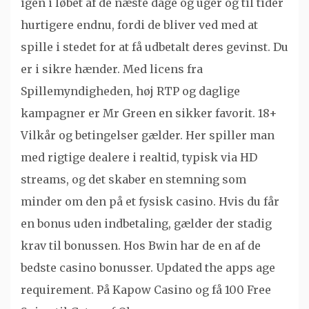
igen i løbet af de næste dage og uger og til tider
hurtigere endnu, fordi de bliver ved med at
spille i stedet for at få udbetalt deres gevinst. Du
er i sikre hænder. Med licens fra
Spillemyndigheden, høj RTP og daglige
kampagner er Mr Green en sikker favorit. 18+
Vilkår og betingelser gælder. Her spiller man
med rigtige dealere i realtid, typisk via HD
streams, og det skaber en stemning som
minder om den på et fysisk casino. Hvis du får
en bonus uden indbetaling, gælder der stadig
krav til bonussen. Hos Bwin har de en af de
bedste casino bonusser. Updated the apps age
requirement. På Kapow Casino og få 100 Free