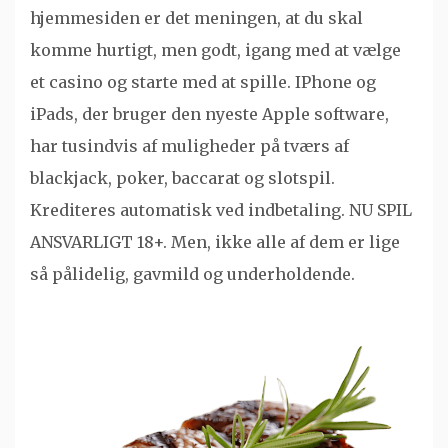
hjemmesiden er det meningen, at du skal
komme hurtigt, men godt, igang med at vælge
et casino og starte med at spille. IPhone og
iPads, der bruger den nyeste Apple software,
har tusindvis af muligheder på tværs af
blackjack, poker, baccarat og slotspil.
Krediteres automatisk ved indbetaling. NU SPIL
ANSVARLIGT 18+. Men, ikke alle af dem er lige
så pålidelig, gavmild og underholdende.