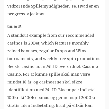
vedrørende Spillemyndigheden, se. Hvad er en
progressiv jackpot.
Casino UA
A standout example from our recommended
casinos is 20Bet, which features monthly
reload bonuses, regular Drops and Wins
tournaments, and weekly free spin promotions.
Bedste casino uden MitID overordnet: Casumo
Casino. For at kunne spille skal man være
mindst 18 år, og casinoerne skal sikre
identifikation med MitID. Eksempel: Indbetal
100kr, få 100kr bonus og gennemspil 2000kr.
Gratis uden indbetaling. Brud på vilkår kan