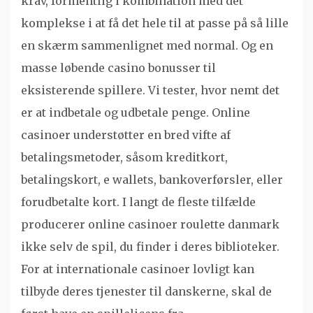
krav, formentlig i kombination med det
komplekse i at få det hele til at passe på så lille
en skærm sammenlignet med normal. Og en
masse løbende casino bonusser til
eksisterende spillere. Vi tester, hvor nemt det
er at indbetale og udbetale penge. Online
casinoer understøtter en bred vifte af
betalingsmetoder, såsom kreditkort,
betalingskort, e wallets, bankoverførsler, eller
forudbetalte kort. I langt de fleste tilfælde
producerer online casinoer roulette danmark
ikke selv de spil, du finder i deres biblioteker.
For at internationale casinoer lovligt kan
tilbyde deres tjenester til danskerne, skal de