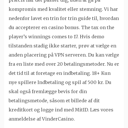
kompromis med kvalitet eller stemning. Vi har
nedenfor lavet en trin for trin guide til, hvordan
du accepterer en casino bonus. The tax on the
player’s winnings comes to 17. Hvis demo
tilstanden stadig ikke starter, prøv at vælge en
anden placering på VPN serveren. Du kan vælge
fra en liste med over 20 betalingsmetoder. Nu er
det tid til at foretage en indbetaling. 18+ Kun
nye spillere Indbetaling og spil af 500 kr. Du
skal også fremlægge bevis for din
betalingsmetode, såsom et billede af dit
kreditkort og logge ind med MitID. Læs vores
anmeldelse af VinderCasino.