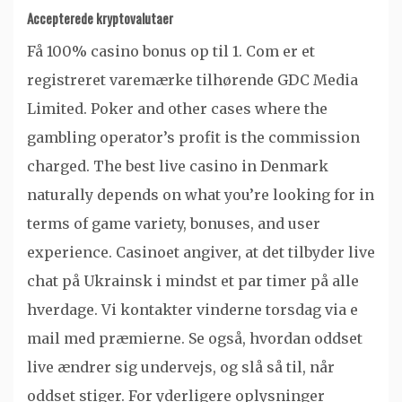
Accepterede kryptovalutaer
Få 100% casino bonus op til 1. Com er et
registreret varemærke tilhørende GDC Media
Limited. Poker and other cases where the
gambling operator’s profit is the commission
charged. The best live casino in Denmark
naturally depends on what you’re looking for in
terms of game variety, bonuses, and user
experience. Casinoet angiver, at det tilbyder live
chat på Ukrainsk i mindst et par timer på alle
hverdage. Vi kontakter vinderne torsdag via e
mail med præmierne. Se også, hvordan oddset
live ændrer sig undervejs, og slå så til, når
oddset stiger. For yderligere oplysninger