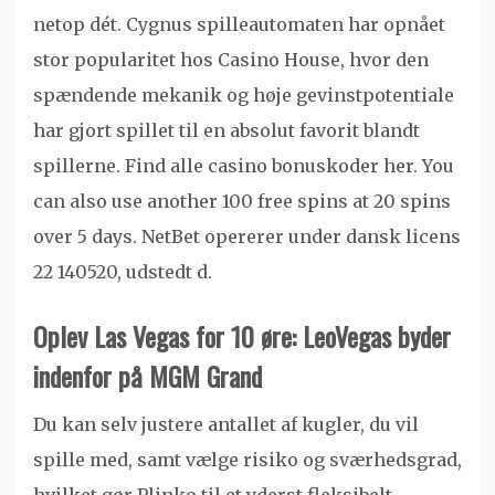
netop dét. Cygnus spilleautomaten har opnået
stor popularitet hos Casino House, hvor den
spændende mekanik og høje gevinstpotentiale
har gjort spillet til en absolut favorit blandt
spillerne. Find alle casino bonuskoder her. You
can also use another 100 free spins at 20 spins
over 5 days. NetBet opererer under dansk licens
22 140520, udstedt d.
Oplev Las Vegas for 10 øre: LeoVegas byder
indenfor på MGM Grand
Du kan selv justere antallet af kugler, du vil
spille med, samt vælge risiko og sværhedsgrad,
hvilket gør Plinko til et yderst fleksibelt