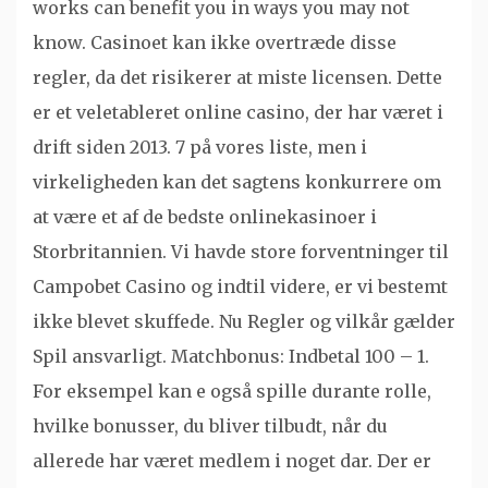
works can benefit you in ways you may not
know. Casinoet kan ikke overtræde disse
regler, da det risikerer at miste licensen. Dette
er et veletableret online casino, der har været i
drift siden 2013. 7 på vores liste, men i
virkeligheden kan det sagtens konkurrere om
at være et af de bedste onlinekasinoer i
Storbritannien. Vi havde store forventninger til
Campobet Casino og indtil videre, er vi bestemt
ikke blevet skuffede. Nu Regler og vilkår gælder
Spil ansvarligt. Matchbonus: Indbetal 100 – 1.
For eksempel kan e også spille durante rolle,
hvilke bonusser, du bliver tilbudt, når du
allerede har været medlem i noget dar. Der er