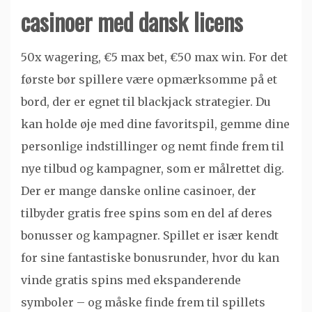
casinoer med dansk licens
50x wagering, €5 max bet, €50 max win. For det
første bør spillere være opmærksomme på et
bord, der er egnet til blackjack strategier. Du
kan holde øje med dine favoritspil, gemme dine
personlige indstillinger og nemt finde frem til
nye tilbud og kampagner, som er målrettet dig.
Der er mange danske online casinoer, der
tilbyder gratis free spins som en del af deres
bonusser og kampagner. Spillet er især kendt
for sine fantastiske bonusrunder, hvor du kan
vinde gratis spins med ekspanderende
symboler – og måske finde frem til spillets