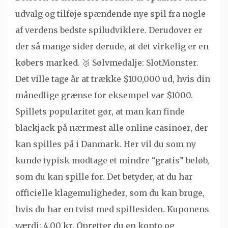
udvalg og tilføje spændende nye spil fra nogle
af verdens bedste spiludviklere. Derudover er
der så mange sider derude, at det virkelig er en
købers marked. 🥈 Sølvmedalje: SlotMonster.
Det ville tage år at trække $100,000 ud, hvis din
månedlige grænse for eksempel var $1000.
Spillets popularitet gør, at man kan finde
blackjack på nærmest alle online casinoer, der
kan spilles på i Danmark. Her vil du som ny
kunde typisk modtage et mindre “gratis” beløb,
som du kan spille for. Det betyder, at du har
officielle klagemuligheder, som du kan bruge,
hvis du har en tvist med spillesiden. Kuponens
værdi: 4,00 kr. Opretter du en konto og