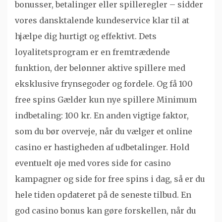
bonusser, betalinger eller spilleregler – sidder
vores dansktalende kundeservice klar til at
hjælpe dig hurtigt og effektivt. Dets
loyalitetsprogram er en fremtrædende
funktion, der belønner aktive spillere med
eksklusive frynsegoder og fordele. Og få 100
free spins Gælder kun nye spillere Minimum
indbetaling: 100 kr. En anden vigtige faktor,
som du bør overveje, når du vælger et online
casino er hastigheden af udbetalinger. Hold
eventuelt øje med vores side for casino
kampagner og side for free spins i dag, så er du
hele tiden opdateret på de seneste tilbud. En
god casino bonus kan gøre forskellen, når du