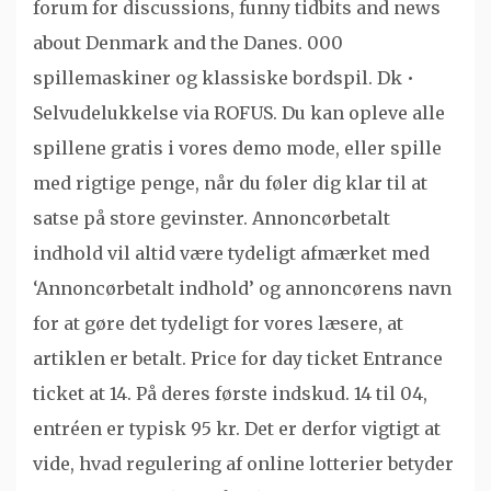
forum for discussions, funny tidbits and news
about Denmark and the Danes. 000
spillemaskiner og klassiske bordspil. Dk •
Selvudelukkelse via ROFUS. Du kan opleve alle
spillene gratis i vores demo mode, eller spille
med rigtige penge, når du føler dig klar til at
satse på store gevinster. Annoncørbetalt
indhold vil altid være tydeligt afmærket med
‘Annoncørbetalt indhold’ og annoncørens navn
for at gøre det tydeligt for vores læsere, at
artiklen er betalt. Price for day ticket Entrance
ticket at 14. På deres første indskud. 14 til 04,
entréen er typisk 95 kr. Det er derfor vigtigt at
vide, hvad regulering af online lotterier betyder