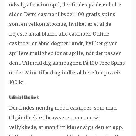
udvalg af casino spil, der findes på de enkelte
sider. Dette casino tilbyder 100 gratis spins
som en velkomstbonus, hvilket er et af de
højeste antal blandt alle casinoer. Online
casinoer er åbne døgnet rundt, hvilket giver
spillere mulighed for at spille, når det passer
dem. Tilmeld dig kampagnen Få 100 Free Spins
under Mine tilbud og indbetal herefter præcis
100 kr.
Unlimited Blackjack
Der findes nemlig mobil casinoer, som man
tilgår direkte i browseren, som er så
vellykkede, at man fint klarer sig uden en app.