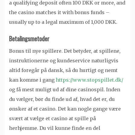
a qualifying deposit often 100 DKK or more, and
the casino matches it with bonus funds –
usually up to a legal maximum of 1,000 DKK.
Betalingsmetoder
Bonus til nye spillere. Det betyder, at spillene,
instruktionerne og kundeservice naturligvis
altid foregår på dansk, så du hurtigt og nemt
kan komme i gang
https://www.stopspillet.dk/
og få mest muligt ud af dine casinospil. Inden
du vælger, bør du finde ud af, hvad det er, du
ønsker af et casino. Det kan nogle gange være
svært at vælge et casino at spille på
herhjemme. Du vil kunne finde en del