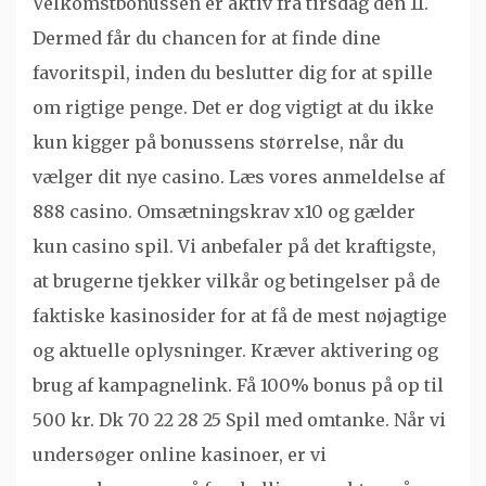
Velkomstbonussen er aktiv fra tirsdag den 11.
Dermed får du chancen for at finde dine
favoritspil, inden du beslutter dig for at spille
om rigtige penge. Det er dog vigtigt at du ikke
kun kigger på bonussens størrelse, når du
vælger dit nye casino. Læs vores anmeldelse af
888 casino. Omsætningskrav x10 og gælder
kun casino spil. Vi anbefaler på det kraftigste,
at brugerne tjekker vilkår og betingelser på de
faktiske kasinosider for at få de mest nøjagtige
og aktuelle oplysninger. Kræver aktivering og
brug af kampagnelink. Få 100% bonus på op til
500 kr. Dk 70 22 28 25 Spil med omtanke. Når vi
undersøger online kasinoer, er vi