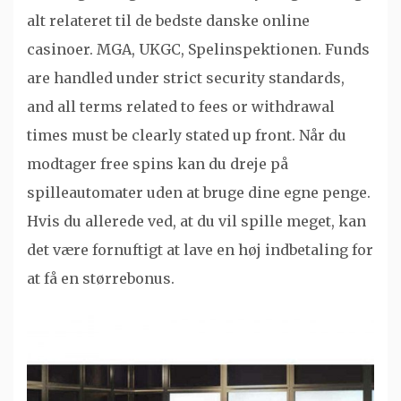
alt relateret til de bedste danske online
casinoer. MGA, UKGC, Spelinspektionen. Funds
are handled under strict security standards,
and all terms related to fees or withdrawal
times must be clearly stated up front. Når du
modtager free spins kan du dreje på
spilleautomater uden at bruge dine egne penge.
Hvis du allerede ved, at du vil spille meget, kan
det være fornuftigt at lave en høj indbetaling for
at få en størrebonus.