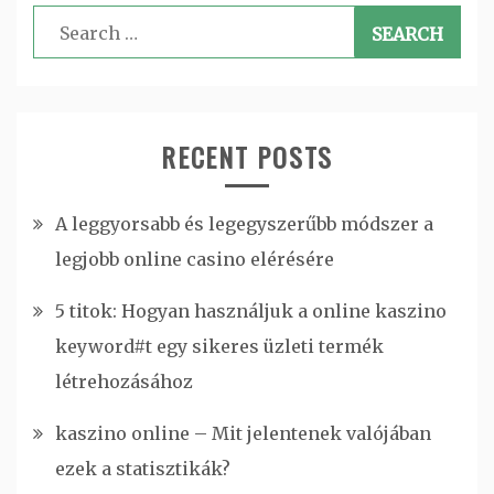
Search
for:
RECENT POSTS
A leggyorsabb és legegyszerűbb módszer a
legjobb online casino elérésére
5 titok: Hogyan használjuk a online kaszino
keyword#t egy sikeres üzleti termék
létrehozásához
kaszino online – Mit jelentenek valójában
ezek a statisztikák?