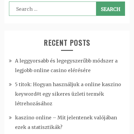
Search
for:
RECENT POSTS
A leggyorsabb és legegyszerűbb módszer a
legjobb online casino elérésére
5 titok: Hogyan használjuk a online kaszino
keyword#t egy sikeres üzleti termék
létrehozásához
kaszino online – Mit jelentenek valójában
ezek a statisztikák?