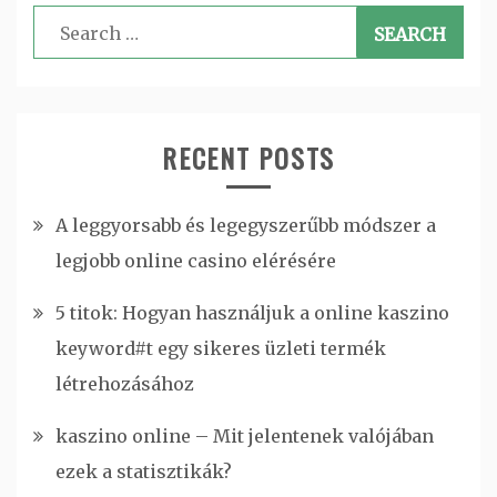
Search
for:
RECENT POSTS
A leggyorsabb és legegyszerűbb módszer a
legjobb online casino elérésére
5 titok: Hogyan használjuk a online kaszino
keyword#t egy sikeres üzleti termék
létrehozásához
kaszino online – Mit jelentenek valójában
ezek a statisztikák?