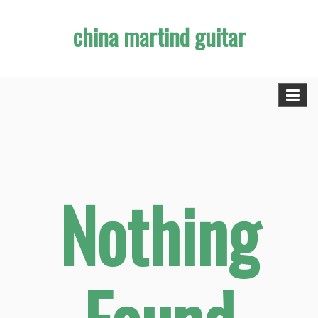
Skip
china martind guitar
to
content
Nothing