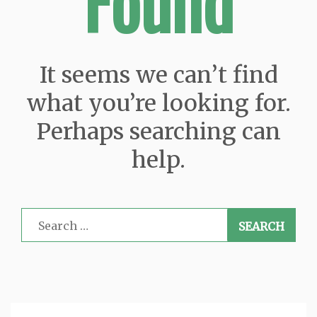
Found
It seems we can’t find
what you’re looking for.
Perhaps searching can
help.
Search
for: