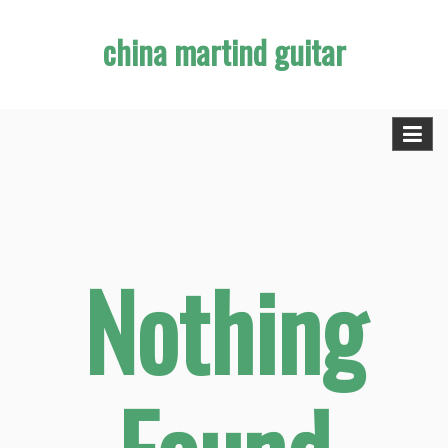
Skip
china martind guitar
to
content
Nothing