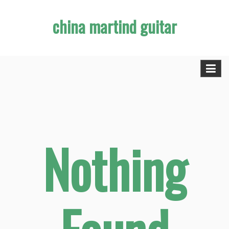
Skip
china martind guitar
to
content
Nothing