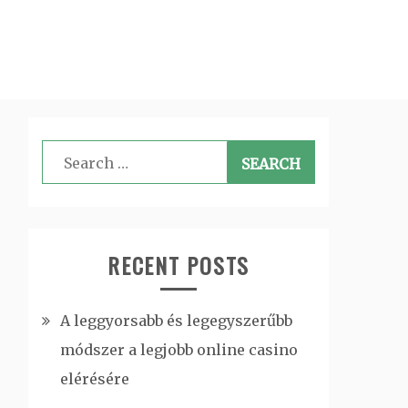
Search
for:
RECENT POSTS
A leggyorsabb és legegyszerűbb
módszer a legjobb online casino
elérésére