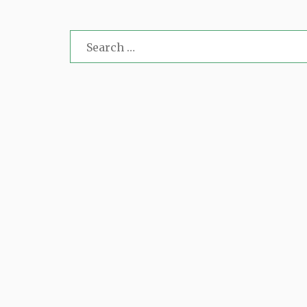
Search
for: