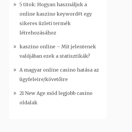
5 titok: Hogyan használjuk a
online kaszino keyword#t egy
sikeres üzleti termék
létrehozásához
kaszino online – Mit jelentenek
valójában ezek a statisztikák?
A magyar online casino hatása az
ügyfeleire/követőire
21 New Age mód legjobb casino
oldalak