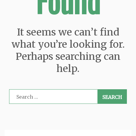
Found
It seems we can’t find
what you’re looking for.
Perhaps searching can
help.
Search
for: