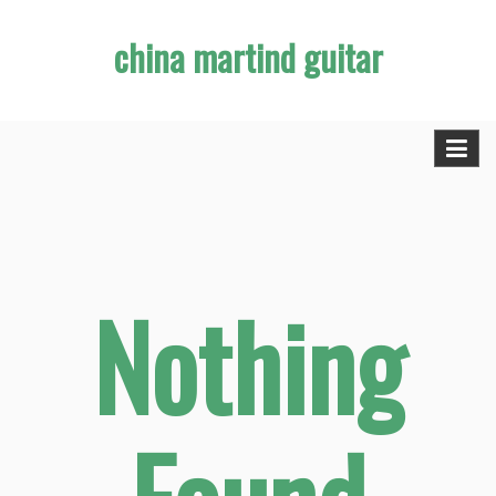
Skip
china martind guitar
to
content
Nothing