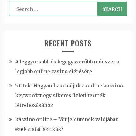
Search
for:
RECENT POSTS
A leggyorsabb és legegyszerűbb módszer a
legjobb online casino elérésére
5 titok: Hogyan használjuk a online kaszino
keyword#t egy sikeres üzleti termék
létrehozásához
kaszino online – Mit jelentenek valójában
ezek a statisztikák?