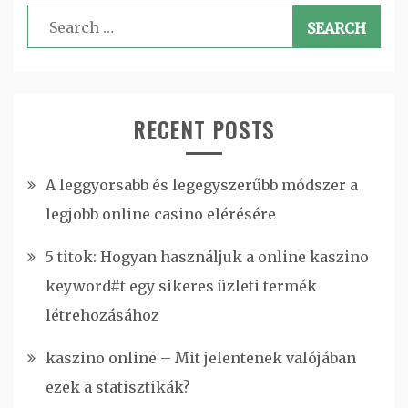
Search
for:
RECENT POSTS
A leggyorsabb és legegyszerűbb módszer a
legjobb online casino elérésére
5 titok: Hogyan használjuk a online kaszino
keyword#t egy sikeres üzleti termék
létrehozásához
kaszino online – Mit jelentenek valójában
ezek a statisztikák?