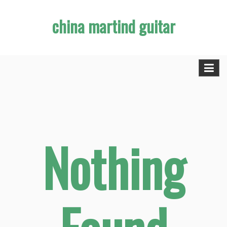
Skip
china martind guitar
to
content
Nothing