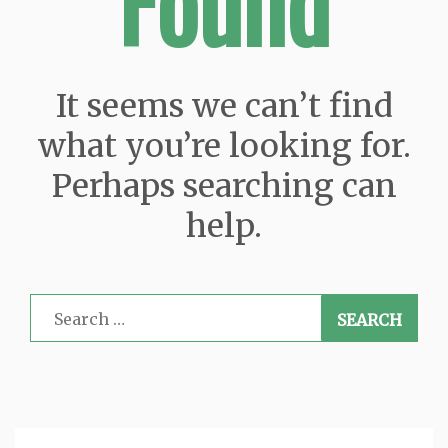
Found
It seems we can’t find
what you’re looking for.
Perhaps searching can
help.
Search
for: