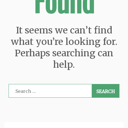
Found
It seems we can’t find
what you’re looking for.
Perhaps searching can
help.
Search
for: