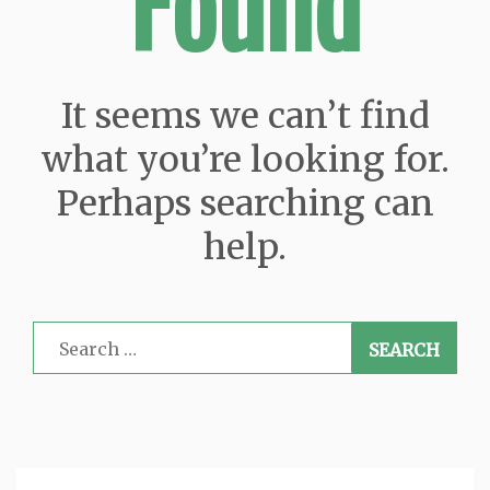
Found
It seems we can’t find
what you’re looking for.
Perhaps searching can
help.
Search
for: