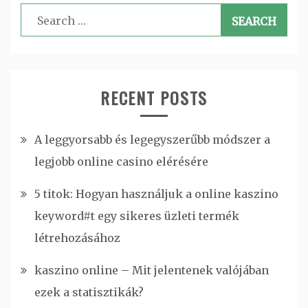
Search
for:
RECENT POSTS
A leggyorsabb és legegyszerűbb módszer a
legjobb online casino elérésére
5 titok: Hogyan használjuk a online kaszino
keyword#t egy sikeres üzleti termék
létrehozásához
kaszino online – Mit jelentenek valójában
ezek a statisztikák?