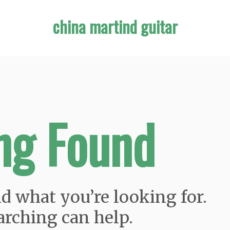
china martind guitar
ng Found
nd what you’re looking for.
arching can help.