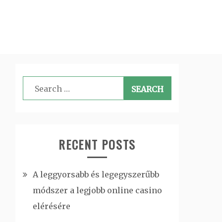
Search
for:
RECENT POSTS
A leggyorsabb és legegyszerűbb
módszer a legjobb online casino
elérésére