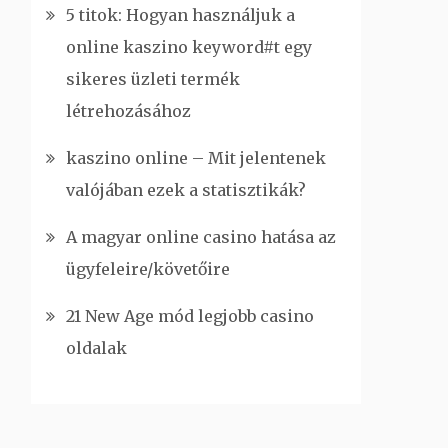
5 titok: Hogyan használjuk a
online kaszino keyword#t egy
sikeres üzleti termék
létrehozásához
kaszino online – Mit jelentenek
valójában ezek a statisztikák?
A magyar online casino hatása az
ügyfeleire/követőire
21 New Age mód legjobb casino
oldalak