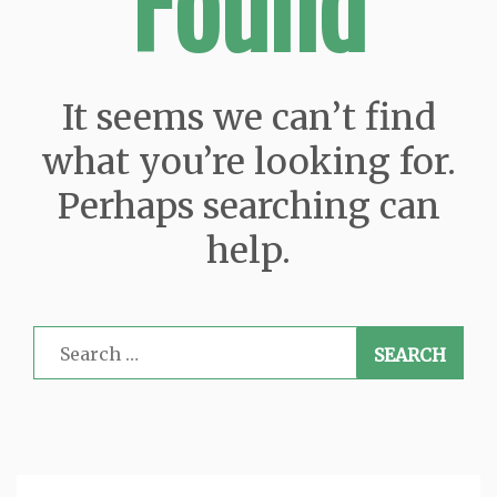
Found
It seems we can’t find
what you’re looking for.
Perhaps searching can
help.
Search
for: