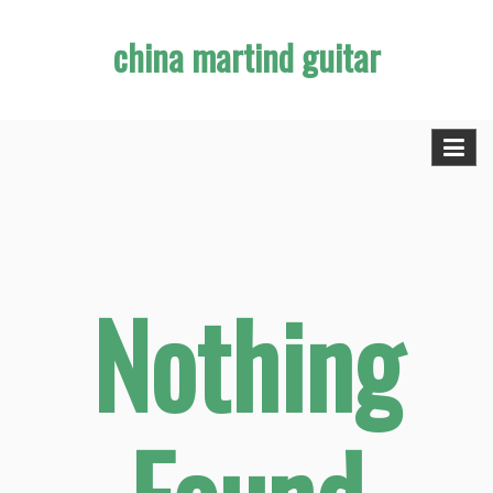
Skip
china martind guitar
to
content
Nothing