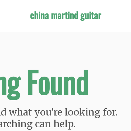
china martind guitar
ng Found
nd what you’re looking for.
arching can help.