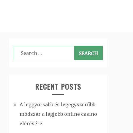
Search
for:
RECENT POSTS
A leggyorsabb és legegyszerűbb
módszer a legjobb online casino
elérésére