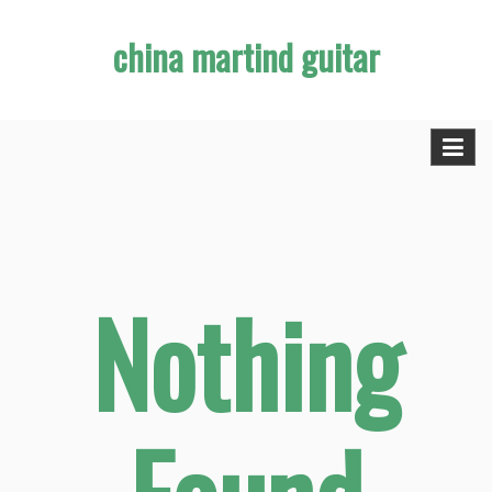
Skip
china martind guitar
to
content
Nothing