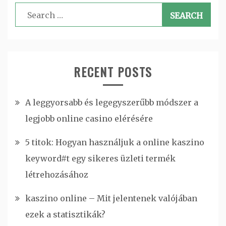
Search
for:
RECENT POSTS
A leggyorsabb és legegyszerűbb módszer a
legjobb online casino elérésére
5 titok: Hogyan használjuk a online kaszino
keyword#t egy sikeres üzleti termék
létrehozásához
kaszino online – Mit jelentenek valójában
ezek a statisztikák?