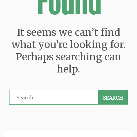
Found
It seems we can’t find
what you’re looking for.
Perhaps searching can
help.
Search
for: