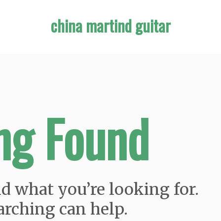
china martind guitar
ng Found
nd what you’re looking for.
arching can help.