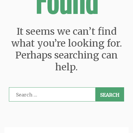
Found
It seems we can’t find
what you’re looking for.
Perhaps searching can
help.
Search
for: