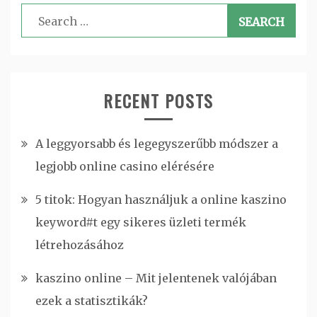
Search
for:
RECENT POSTS
A leggyorsabb és legegyszerűbb módszer a
legjobb online casino elérésére
5 titok: Hogyan használjuk a online kaszino
keyword#t egy sikeres üzleti termék
létrehozásához
kaszino online – Mit jelentenek valójában
ezek a statisztikák?