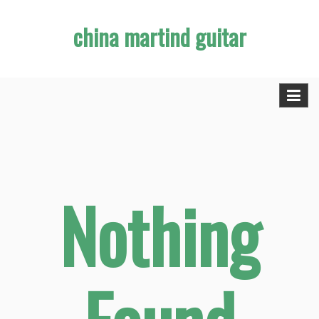
Skip
china martind guitar
to
content
Nothing