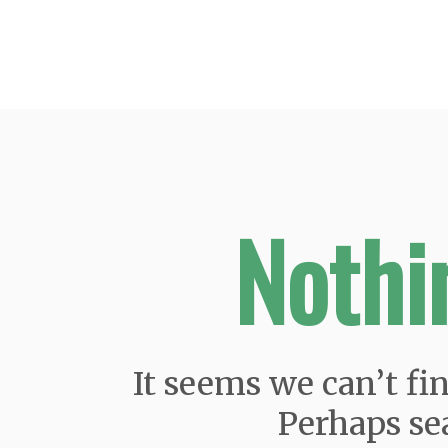
Skip
to
content
Nothi
It seems we can’t fi
Perhaps se