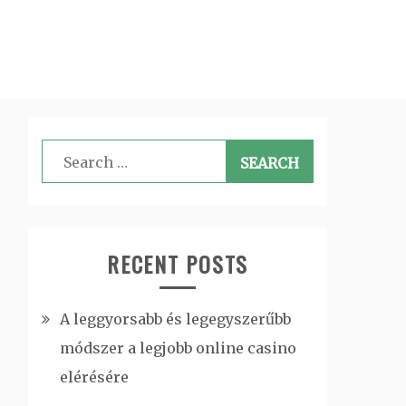
Search
for:
RECENT POSTS
A leggyorsabb és legegyszerűbb
módszer a legjobb online casino
elérésére