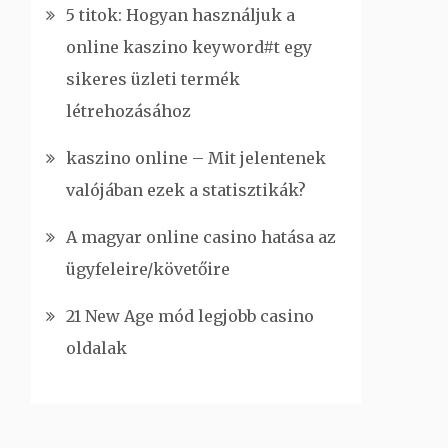
5 titok: Hogyan használjuk a
online kaszino keyword#t egy
sikeres üzleti termék
létrehozásához
kaszino online – Mit jelentenek
valójában ezek a statisztikák?
A magyar online casino hatása az
ügyfeleire/követőire
21 New Age mód legjobb casino
oldalak