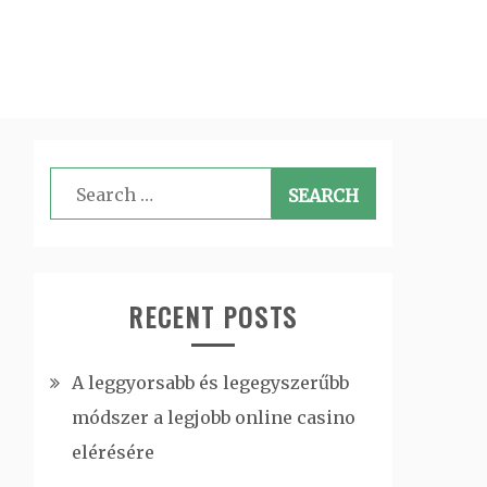
Search
for:
RECENT POSTS
A leggyorsabb és legegyszerűbb
módszer a legjobb online casino
elérésére