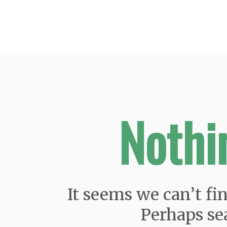
Skip
to
content
Nothi
It seems we can’t fi
Perhaps se