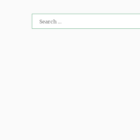
Search
for: