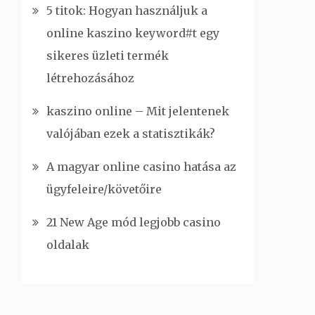
5 titok: Hogyan használjuk a
online kaszino keyword#t egy
sikeres üzleti termék
létrehozásához
kaszino online – Mit jelentenek
valójában ezek a statisztikák?
A magyar online casino hatása az
ügyfeleire/követőire
21 New Age mód legjobb casino
oldalak