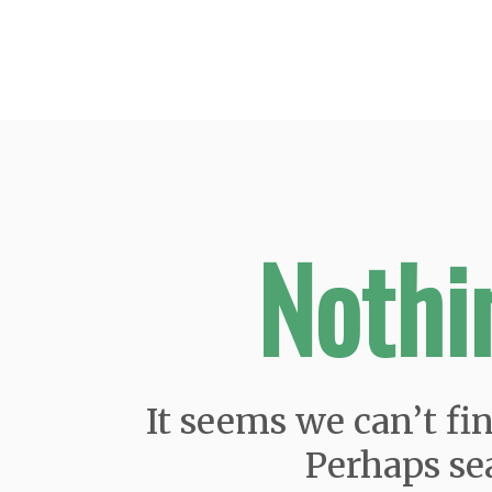
Skip
to
content
Nothi
It seems we can’t fi
Perhaps se