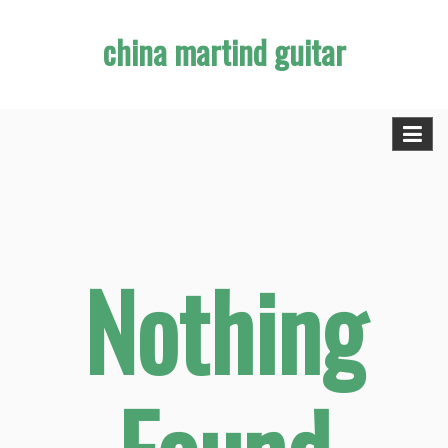
Skip
china martind guitar
to
content
Nothing