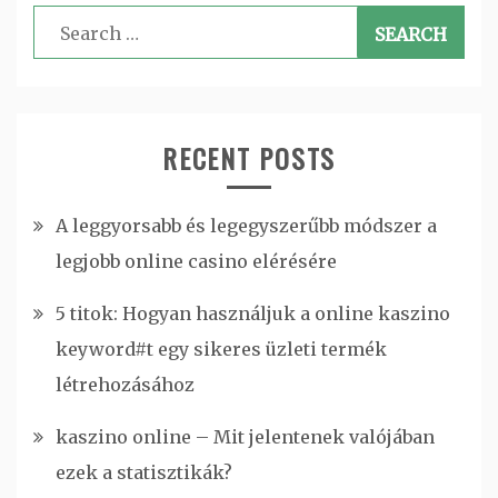
Search
for:
RECENT POSTS
A leggyorsabb és legegyszerűbb módszer a
legjobb online casino elérésére
5 titok: Hogyan használjuk a online kaszino
keyword#t egy sikeres üzleti termék
létrehozásához
kaszino online – Mit jelentenek valójában
ezek a statisztikák?