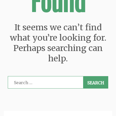
Found
It seems we can’t find
what you’re looking for.
Perhaps searching can
help.
Search
for: