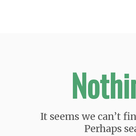
Skip
to
content
Nothi
It seems we can’t fi
Perhaps se