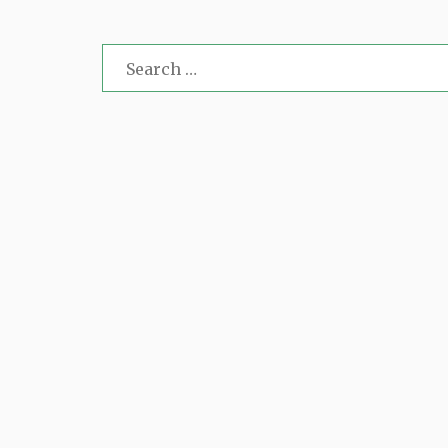
Search
for: