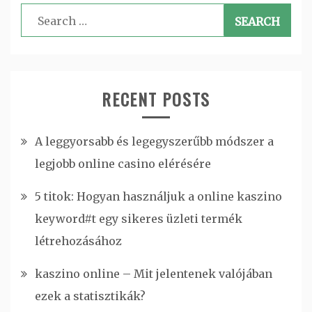
Search
for:
RECENT POSTS
A leggyorsabb és legegyszerűbb módszer a
legjobb online casino elérésére
5 titok: Hogyan használjuk a online kaszino
keyword#t egy sikeres üzleti termék
létrehozásához
kaszino online – Mit jelentenek valójában
ezek a statisztikák?