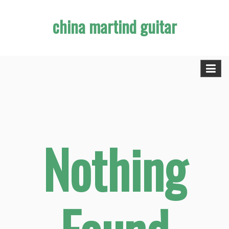
Skip
china martind guitar
to
content
Nothing