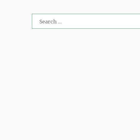
Search
for: