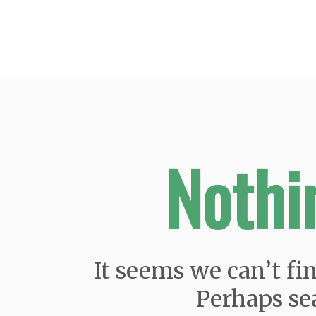
Skip
to
content
Nothi
It seems we can’t fi
Perhaps se