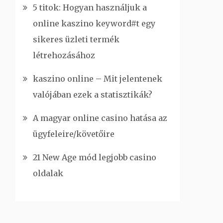
5 titok: Hogyan használjuk a
online kaszino keyword#t egy
sikeres üzleti termék
létrehozásához
kaszino online – Mit jelentenek
valójában ezek a statisztikák?
A magyar online casino hatása az
ügyfeleire/követőire
21 New Age mód legjobb casino
oldalak