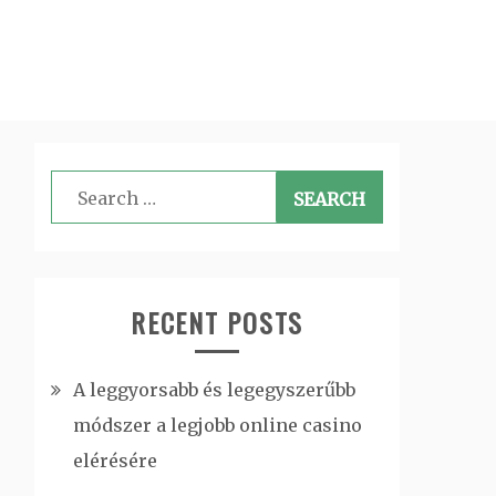
Search
for:
RECENT POSTS
A leggyorsabb és legegyszerűbb
módszer a legjobb online casino
elérésére