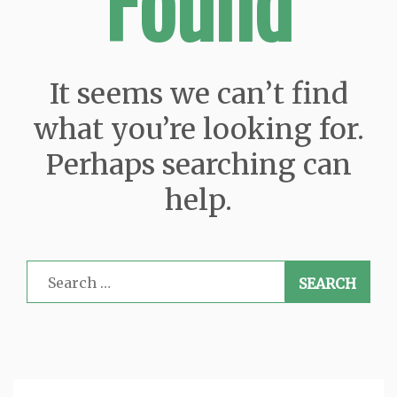
Found
It seems we can’t find
what you’re looking for.
Perhaps searching can
help.
Search
for: