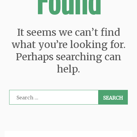
Found
It seems we can’t find
what you’re looking for.
Perhaps searching can
help.
Search
for: