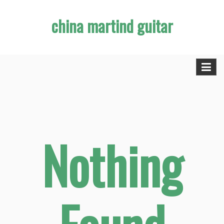
Skip
china martind guitar
to
content
Nothing