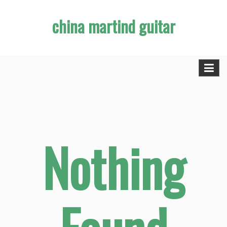
Skip
china martind guitar
to
content
Nothing