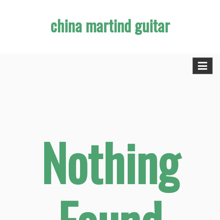
Skip
china martind guitar
to
content
Nothing