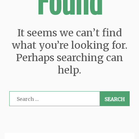
Found
It seems we can’t find
what you’re looking for.
Perhaps searching can
help.
Search
for: