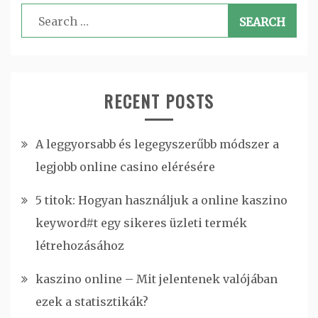
Search
for:
RECENT POSTS
A leggyorsabb és legegyszerűbb módszer a
legjobb online casino elérésére
5 titok: Hogyan használjuk a online kaszino
keyword#t egy sikeres üzleti termék
létrehozásához
kaszino online – Mit jelentenek valójában
ezek a statisztikák?