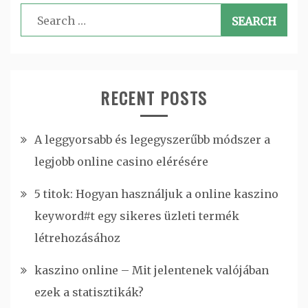
Search
for:
RECENT POSTS
A leggyorsabb és legegyszerűbb módszer a
legjobb online casino elérésére
5 titok: Hogyan használjuk a online kaszino
keyword#t egy sikeres üzleti termék
létrehozásához
kaszino online – Mit jelentenek valójában
ezek a statisztikák?