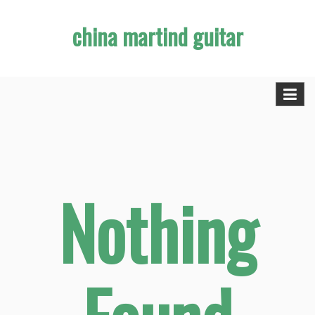
Skip
china martind guitar
to
content
Nothing