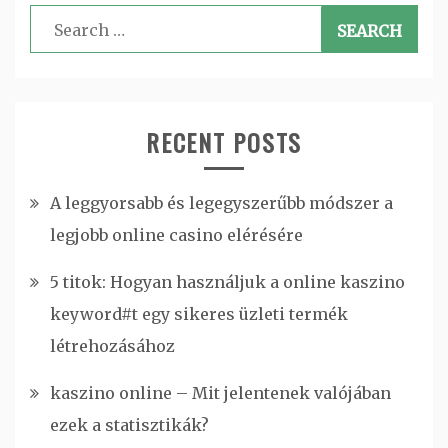
Search
for:
RECENT POSTS
A leggyorsabb és legegyszerűbb módszer a
legjobb online casino elérésére
5 titok: Hogyan használjuk a online kaszino
keyword#t egy sikeres üzleti termék
létrehozásához
kaszino online – Mit jelentenek valójában
ezek a statisztikák?