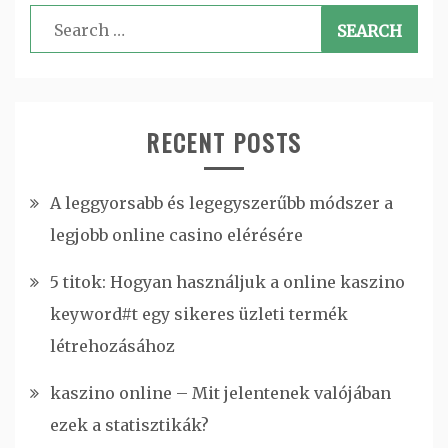
Search
for:
RECENT POSTS
A leggyorsabb és legegyszerűbb módszer a
legjobb online casino elérésére
5 titok: Hogyan használjuk a online kaszino
keyword#t egy sikeres üzleti termék
létrehozásához
kaszino online – Mit jelentenek valójában
ezek a statisztikák?