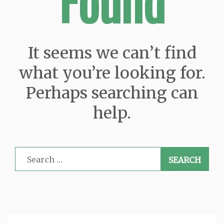
Found
It seems we can’t find
what you’re looking for.
Perhaps searching can
help.
Search
for: