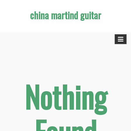
Skip
china martind guitar
to
content
Nothing