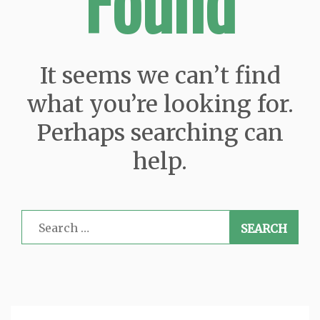
Found
It seems we can’t find
what you’re looking for.
Perhaps searching can
help.
Search
for: