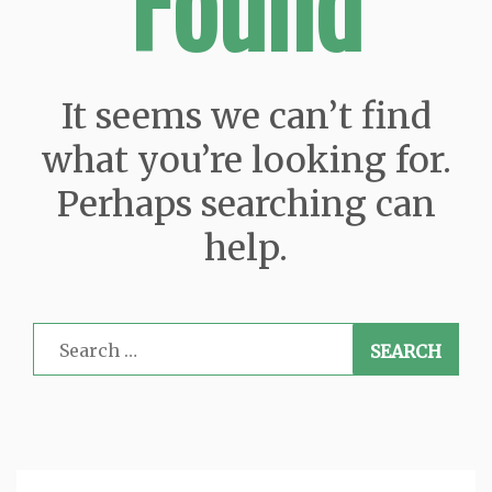
Found
It seems we can’t find
what you’re looking for.
Perhaps searching can
help.
Search
for: