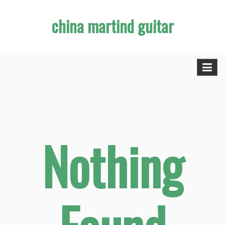
Skip
china martind guitar
to
content
Nothing