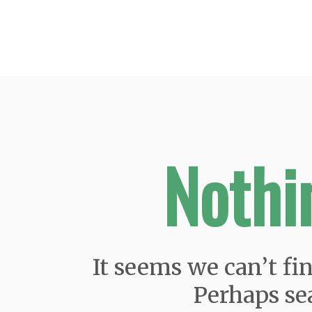
Skip
to
content
Nothi
It seems we can’t fi
Perhaps se