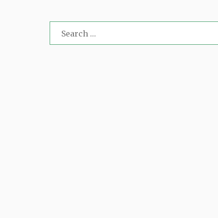
Search
for: