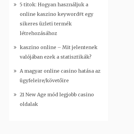
5 titok: Hogyan használjuk a
online kaszino keyword#t egy
sikeres üzleti termék
létrehozásához
kaszino online – Mit jelentenek
valójában ezek a statisztikák?
A magyar online casino hatása az
ügyfeleire/követőire
21 New Age mód legjobb casino
oldalak