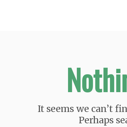
Skip
to
content
Nothi
It seems we can’t fi
Perhaps se