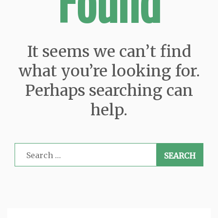
Found
It seems we can’t find
what you’re looking for.
Perhaps searching can
help.
Search
for: