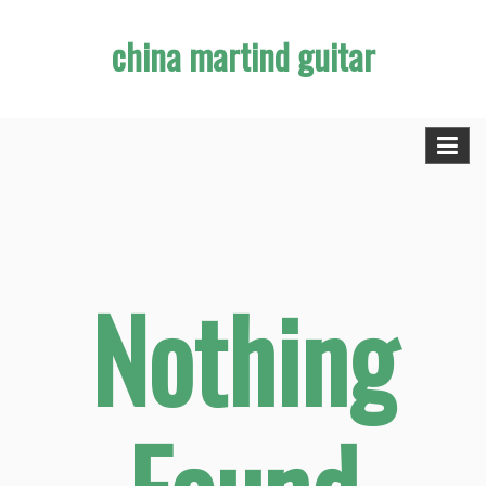
Skip
china martind guitar
to
content
Nothing