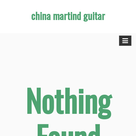
Skip
china martind guitar
to
content
Nothing