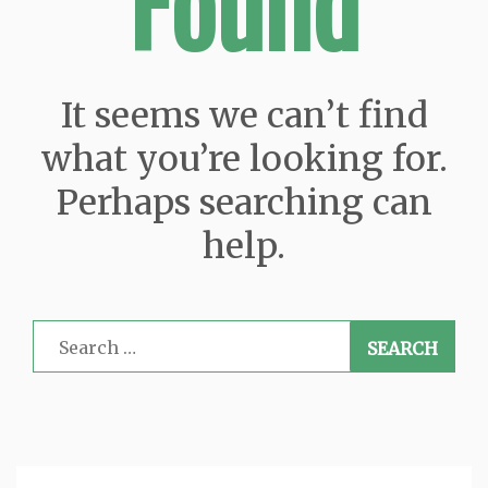
Found
It seems we can’t find
what you’re looking for.
Perhaps searching can
help.
Search
for: