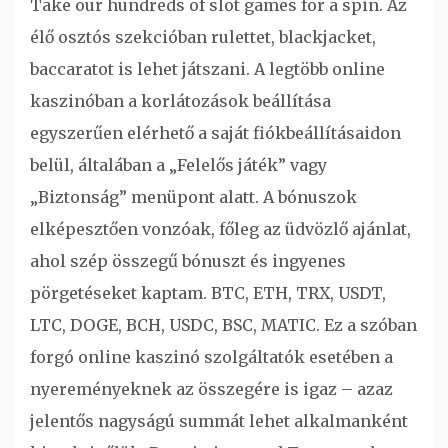
Take our hundreds of slot games for a spin. Az
élő osztós szekcióban rulettet, blackjacket,
baccaratot is lehet játszani. A legtöbb online
kaszinóban a korlátozások beállítása
egyszerűen elérhető a saját fiókbeállításaidon
belül, általában a „Felelős játék” vagy
„Biztonság” menüpont alatt. A bónuszok
elképesztően vonzóak, főleg az üdvözlő ajánlat,
ahol szép összegű bónuszt és ingyenes
pörgetéseket kaptam. BTC, ETH, TRX, USDT,
LTC, DOGE, BCH, USDC, BSC, MATIC. Ez a szóban
forgó online kaszinó szolgáltatók esetében a
nyereményeknek az összegére is igaz – azaz
jelentős nagyságú summát lehet alkalmanként