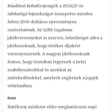
Ráadásul futballrajongók a 2024/25 ös
labdarúgó bajnokságot ünnepelve minden
héten 2500 dolláros nyereményen
osztozhatnak. Az 1xBit izgalmas
játékversenyeket is szervez, lehetőséget adva a
játékosoknak, hogy értékes díjakért
versenyezzenek. A magyar játékosoknak
fontos, hogy tisztában legyenek a helyi
szabályozásokkal és azokkal az
intézkedésekkel, amelyek segítenek a jogaik
védelmében.
Kínálat
Hatékony módszer előre meghatározni napi