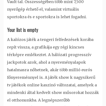
Vault tal. Összességében több mint 7,500
nyerőgép érhető el, valamint virtuális
sportokra és e sportokra is lehet fogadni.
Your list is empty
A kalózos játék a tengeri felfedezések korába
repít vissza, a grafikája egy régi kincses
térképre emlékeztet. A hálózati progresszív
jackpotok azok, ahol a nyereményalapok
hatalmasra nőhetnek, akár több millió eurós
főnyereménnyel is. A játék show k nagysikerű
tv játékok online kaszinó változatai, amelyek a
mindenki által kedvelt show műsorokat hozzák
el otthonunkba. A legnépszerűbb