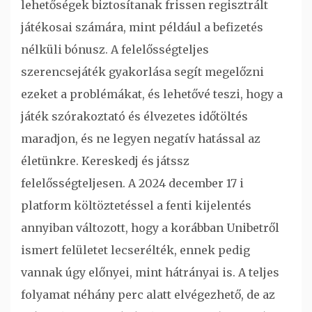
lehetőségek biztosítanak frissen regisztrált
játékosai számára, mint például a befizetés
nélküli bónusz. A felelősségteljes
szerencsejáték gyakorlása segít megelőzni
ezeket a problémákat, és lehetővé teszi, hogy a
játék szórakoztató és élvezetes időtöltés
maradjon, és ne legyen negatív hatással az
életünkre. Kereskedj és játssz
felelősségteljesen. A 2024 december 17 i
platform költöztetéssel a fenti kijelentés
annyiban változott, hogy a korábban Unibetről
ismert felületet lecserélték, ennek pedig
vannak úgy előnyei, mint hátrányai is. A teljes
folyamat néhány perc alatt elvégezhető, de az