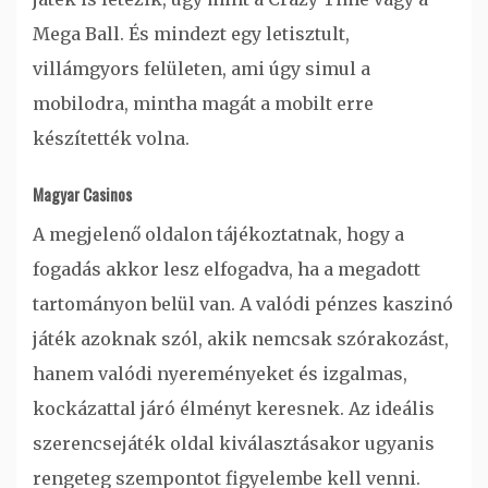
Mega Ball. És mindezt egy letisztult,
villámgyors felületen, ami úgy simul a
mobilodra, mintha magát a mobilt erre
készítették volna.
Magyar Casinos
A megjelenő oldalon tájékoztatnak, hogy a
fogadás akkor lesz elfogadva, ha a megadott
tartományon belül van. A valódi pénzes kaszinó
játék azoknak szól, akik nemcsak szórakozást,
hanem valódi nyereményeket és izgalmas,
kockázattal járó élményt keresnek. Az ideális
szerencsejáték oldal kiválasztásakor ugyanis
rengeteg szempontot figyelembe kell venni.