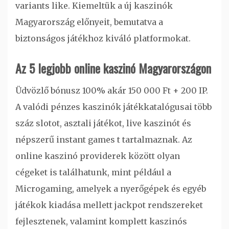
variants like. Kiemeltük a új kaszinók
Magyarország előnyeit, bemutatva a
biztonságos játékhoz kiváló platformokat.
Az 5 legjobb online kaszinó Magyarországon
Üdvözlő bónusz 100% akár 150 000 Ft + 200 IP.
A valódi pénzes kaszinók játékkatalógusai több
száz slotot, asztali játékot, live kaszinót és
népszerű instant games t tartalmaznak. Az
online kaszinó providerek között olyan
cégeket is találhatunk, mint például a
Microgaming, amelyek a nyerőgépek és egyéb
játékok kiadása mellett jackpot rendszereket
fejlesztenek, valamint komplett kaszinós