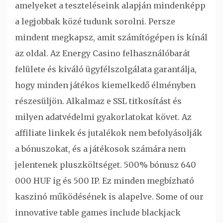
amelyeket a teszteléseink alapján mindenképp
a legjobbak közé tudunk sorolni. Persze
mindent megkapsz, amit számítógépen is kínál
az oldal. Az Energy Casino felhasználóbarát
felülete és kiváló ügyfélszolgálata garantálja,
hogy minden játékos kiemelkedő élményben
részesüljön. Alkalmaz e SSL titkosítást és
milyen adatvédelmi gyakorlatokat követ. Az
affiliate linkek és jutalékok nem befolyásolják
a bónuszokat, és a játékosok számára nem
jelentenek pluszköltséget. 500% bónusz 640
000 HUF ig és 500 IP. Ez minden megbízható
kaszinó működésének is alapelve. Some of our
innovative table games include blackjack