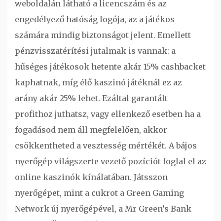
weboldalán látható a licencszám és az
engedélyező hatóság logója, az a játékos
számára mindig biztonságot jelent. Emellett
pénzvisszatérítési jutalmak is vannak: a
hűséges játékosok he͏tente akár 15% cashbacket
kaphatnak,͏ míg élő ka͏szinó játéknál ez az
arány ak͏ár ͏25% ͏lehet. Ezáltal garantált
profithoz juthatsz, vagy ellenkező esetben ha a
fogadásod nem áll megfelelően, akkor
csökkentheted a vesztesség mértékét. A bájos
nyerőgép világszerte vezető pozíciót foglal el az
online kaszinók kínálatában. Játsszon
nyerőgépet, mint a cukrot a Green Gaming
Network új nyerőgépével, a Mr Green’s Bank