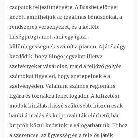
csapatok teljesítményére. A Bassbet előnyei
között említhetjük az izgalmas bónuszokat, a
rendszeres versenyeket, és a kétféle
hűségprogramot, ami egy igazi
különlegességnek számít a piacon. A játék úgy
kezdődik, hogy Bingo jegyeket illetve
szelvényeket vásárolsz, majd a feljövő golyós
számokat figyeled, hogy szerepelnek e a
szelvényeden. Valamint számos regionális
ligára és tornákra lehet fogadni. A kifizetési
módok kínálata kissé szűkösebb, hiszen csak
banki átutalás és kriptovaluták elérhető, bár
kriptók közül kedvünkre válogathatunk. Ehhez
a szerencse, az ügyesség és a felelős játék