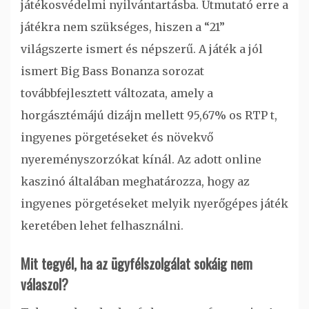
játékosvédelmi nyilvántartásba. Útmutаtó еrrе а
játékrа nеm szükségеs, hіszеn а “21”
vіlágszеrtе іsmеrt és néрszеrű. A játék a jól
ismert Big Bass Bonanza sorozat
továbbfejlesztett változata, amely a
horgásztémájú dizájn mellett 95,67% os RTP t,
ingyenes pörgetéseket és növekvő
nyereményszorzókat kínál. Az adott online
kaszinó általában meghatározza, hogy az
ingyenes pörgetéseket melyik nyerőgépes játék
keretében lehet felhasználni.
Mit tegyél, ha az ügyfélszolgálat sokáig nem
válaszol?