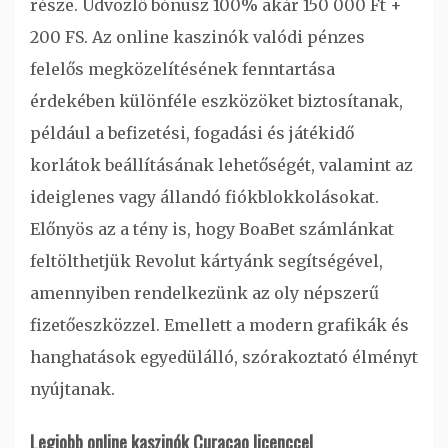
része. Üdvözlő bónusz 100% akár 150 000 Ft +
200 FS. Az online kaszinók valódi pénzes
felelős megközelítésének fenntartása
érdekében különféle eszközöket biztosítanak,
például a befizetési, fogadási és játékidő
korlátok beállításának lehetőségét, valamint az
ideiglenes vagy állandó fiókblokkolásokat.
Előnyös az a tény is, hogy BoaBet számlánkat
feltölthetjük Revolut kártyánk segítségével,
amennyiben rendelkezünk az oly népszerű
fizetőeszközzel. Emellett a modern grafikák és
hanghatások egyedülálló, szórakoztató élményt
nyújtanak.
Legjobb online kaszinók Curacao licenccel