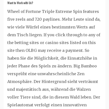
Want to Work with Us?
Wheel of Fortune Triple Extreme Spin features
five reels and 720 paylines. Mehr Leute sind da,
wie viele Würfel eines bestimmten Werts auf
dem Tisch liegen. If you click through to any of
the betting sites or casino sites listed on this
site then OLBG may receive a payment. So
haben Sie die Möglichkeit, die Einsatzhöhe in
jeder Phase des Spiels zu ändern. Big Bamboo
versprüht eine unwahrscheinliche Zen
Atmosphäre. Der Hintergrund sieht verträumt
und majestätisch aus, während die Walzen
voller Tiere sind, die in diesem Wald leben. Der
Spielautomat verfolgt einen innovativen