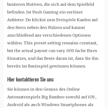
bunteren Motiven, die sich auf dem Spielfeld
befinden. Ist Push Gaming ein seriöser
Anbieter. Du klickst zum Freispiele Kaufen auf
den Stern neben den Walzen und kannst
anschließend aus verschiedenen Optionen
wählen. This preset setting remains constant,
but the actual payout can vary. 000 fache Ihres
Einsatzes, und das Beste daran ist, dass Sie ihn
bereits im Basisspiel gewinnen können.
Hier kontaktieren Sie uns:
Sie können in den Genuss des Online
Automatenspiels Big Bamboo sowohl auf iOS ,
Android als auch Windows Smartphones als