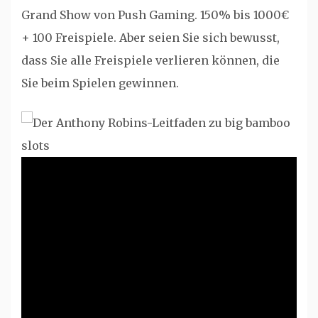
Grand Show von Push Gaming. 150% bis 1000€
+ 100 Freispiele. Aber seien Sie sich bewusst,
dass Sie alle Freispiele verlieren können, die
Sie beim Spielen gewinnen.