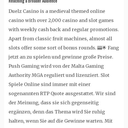
Reaching a Broader Audience
Duelz Casino is a medieval themed online
casino with over 2,000 casino and slot games
with weekly cash back and regular promotions.
Apart from classic fruit machines, almost all
slots offer some sort of bonus rounds. 🎰🌟 Fang
jetzt an zu spielen und gewinne große Preise.
Push Gaming wird von der Malta Gaming
Authority MGA reguliert und lizenziert. Slot
Spiele Online sind immer mit einer
sogenannten RTP Quote ausgestattet. Wir sind
der Meinung, dass sie sich gegenseitig
ergänzen, denn das Thema wird Sie ruhig
halten, wenn Sie auf die Gewinne warten. Mit