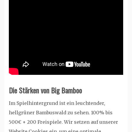
Die Stärken von Big Bamboo
Im Spielhintergrund ist ein leuchtender,
hellgrüner Bambuswald zu sehen. 100% bis
500€ + 200 Freispiele. Wir setzen auf unserer
Website Cookies ein, um eine optimale