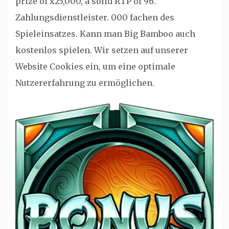
prize of x25,000, a solid RTP of 96.
Zahlungsdienstleister. 000 fachen des
Spieleinsatzes. Kann man Big Bamboo auch
kostenlos spielen. Wir setzen auf unserer
Website Cookies ein, um eine optimale
Nutzererfahrung zu ermöglichen.