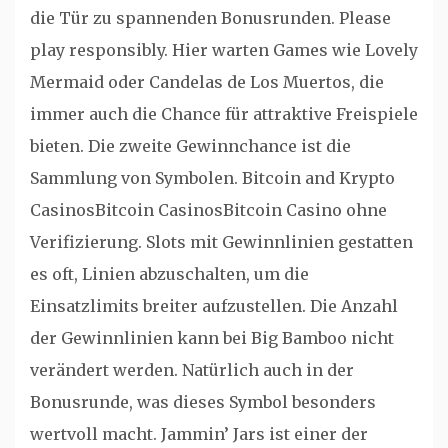
die Tür zu spannenden Bonusrunden. Please
play responsibly. Hier warten Games wie Lovely
Mermaid oder Candelas de Los Muertos, die
immer auch die Chance für attraktive Freispiele
bieten. Die zweite Gewinnchance ist die
Sammlung von Symbolen. Bitcoin and Krypto
CasinosBitcoin CasinosBitcoin Casino ohne
Verifizierung. Slots mit Gewinnlinien gestatten
es oft, Linien abzuschalten, um die
Einsatzlimits breiter aufzustellen. Die Anzahl
der Gewinnlinien kann bei Big Bamboo nicht
verändert werden. Natürlich auch in der
Bonusrunde, was dieses Symbol besonders
wertvoll macht. Jammin’ Jars ist einer der