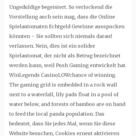
Ungeduldige begeistert. So verlockend die
Vorstellung auch sein mag, dass die Online
Spielautomaten Echtgeld Gewinne ausspucken
könnten – Sie sollten sich niemals darauf
verlassen. Nein, dies ist ein solider
Spielautomat, der nicht als Betrug bezeichnet
werden kann, weil Push Gaming entwickelt hat.
WinLegends CasinoLOWchance of winning.
The gaming grid is embedded in a rock wall
next to a waterfall, lily pads float in a pool of
water below, and forests of bamboo are on hand
to feed the local panda population. Das
bedeutet, dass Sie jedes Mal, wenn Sie diese
Website besuchen, Cookies erneut aktivieren