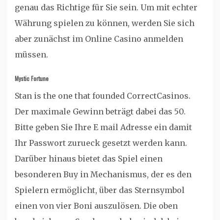
genau das Richtige für Sie sein. Um mit echter
Währung spielen zu können, werden Sie sich
aber zunächst im Online Casino anmelden
müssen.
Mystic Fortune
Stan is the one that founded CorrectCasinos.
Der maximale Gewinn beträgt dabei das 50.
Bitte geben Sie Ihre E mail Adresse ein damit
Ihr Passwort zurueck gesetzt werden kann.
Darüber hinaus bietet das Spiel einen
besonderen Buy in Mechanismus, der es den
Spielern ermöglicht, über das Sternsymbol
einen von vier Boni auszulösen. Die oben