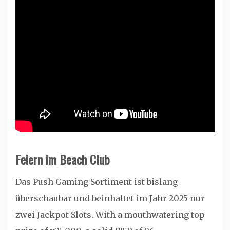
Feiern im Beach Club
Das Push Gaming Sortiment ist bislang
überschaubar und beinhaltet im Jahr 2025 nur
zwei Jackpot Slots. With a mouthwatering top