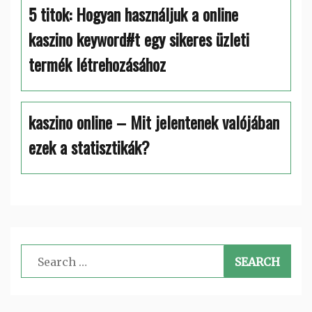
5 titok: Hogyan használjuk a online
kaszino keyword#t egy sikeres üzleti
termék létrehozásához
kaszino online – Mit jelentenek valójában
ezek a statisztikák?
Search
for: