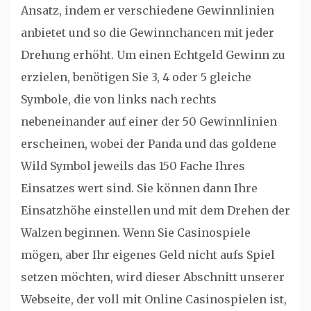
Ansatz, indem er verschiedene Gewinnlinien
anbietet und so die Gewinnchancen mit jeder
Drehung erhöht. Um einen Echtgeld Gewinn zu
erzielen, benötigen Sie 3, 4 oder 5 gleiche
Symbole, die von links nach rechts
nebeneinander auf einer der 50 Gewinnlinien
erscheinen, wobei der Panda und das goldene
Wild Symbol jeweils das 150 Fache Ihres
Einsatzes wert sind. Sie können dann Ihre
Einsatzhöhe einstellen und mit dem Drehen der
Walzen beginnen. Wenn Sie Casinospiele
mögen, aber Ihr eigenes Geld nicht aufs Spiel
setzen möchten, wird dieser Abschnitt unserer
Webseite, der voll mit Online Casinospielen ist,