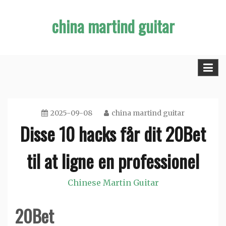
Skip
china martind guitar
to
content
2025-09-08
china martind guitar
Disse 10 hacks får dit 20Bet
til at ligne en professionel
Chinese Martin Guitar
20Bet