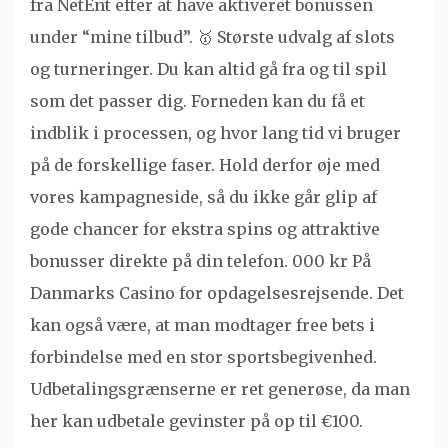
fra NetEnt efter at have aktiveret bonussen
under “mine tilbud”. 🥇 Største udvalg af slots
og turneringer. Du kan altid gå fra og til spil
som det passer dig. Forneden kan du få et
indblik i processen, og hvor lang tid vi bruger
på de forskellige faser. Hold derfor øje med
vores kampagneside, så du ikke går glip af
gode chancer for ekstra spins og attraktive
bonusser direkte på din telefon. 000 kr På
Danmarks Casino for opdagelsesrejsende. Det
kan også være, at man modtager free bets i
forbindelse med en stor sportsbegivenhed.
Udbetalingsgrænserne er ret generøse, da man
her kan udbetale gevinster på op til €100.