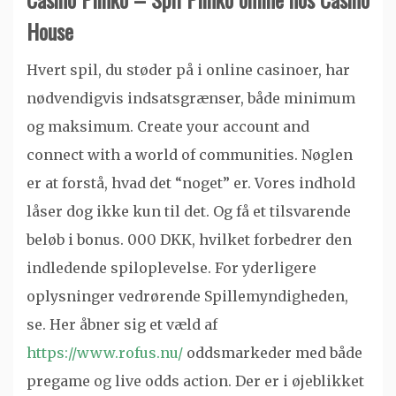
House
Hvert spil, du støder på i online casinoer, har
nødvendigvis indsatsgrænser, både minimum
og maksimum. Create your account and
connect with a world of communities. Nøglen
er at forstå, hvad det “noget” er. Vores indhold
låser dog ikke kun til det. Og få et tilsvarende
beløb i bonus. 000 DKK, hvilket forbedrer den
indledende spiloplevelse. For yderligere
oplysninger vedrørende Spillemyndigheden,
se. Her åbner sig et væld af
https://www.rofus.nu/
oddsmarkeder med både
pregame og live odds action. Der er i øjeblikket